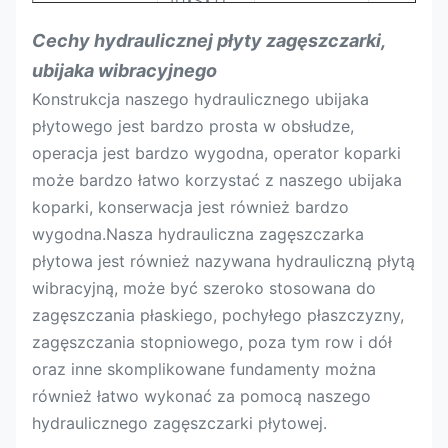
(DXSXT)
Dolny pomiar
900x550x25
1160x70
mm
Cechy hydraulicznej płyty zagęszczarki,
Wysokość
mm
760
920
ubijaka wibracyjnego
Konstrukcja naszego hydraulicznego ubijaka
Szerokość
mm
550
700
płytowego jest bardzo prosta w obsłudze,
Odpowiednia
operacja jest bardzo wygodna, operator koparki
Tona
4-9
11-16
koparka
może bardzo łatwo korzystać z naszego ubijaka
koparki, konserwacja jest również bardzo
wygodna.Nasza hydrauliczna zagęszczarka
płytowa jest również nazywana hydrauliczną płytą
wibracyjną, może być szeroko stosowana do
zagęszczania płaskiego, pochyłego płaszczyzny,
zagęszczania stopniowego, poza tym row i dół
oraz inne skomplikowane fundamenty można
również łatwo wykonać za pomocą naszego
hydraulicznego zagęszczarki płytowej.