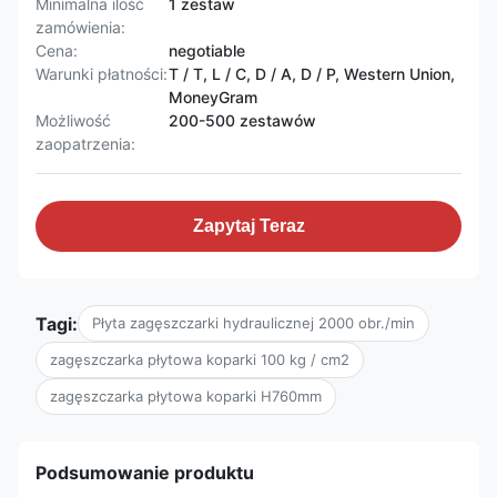
Minimalna ilość
1 zestaw
zamówienia:
Cena:
negotiable
Warunki płatności:
T / T, L / C, D / A, D / P, Western Union,
MoneyGram
Możliwość
200-500 zestawów
zaopatrzenia:
Zapytaj Teraz
Tagi:
Płyta zagęszczarki hydraulicznej 2000 obr./min
zagęszczarka płytowa koparki 100 kg / cm2
zagęszczarka płytowa koparki H760mm
Podsumowanie produktu