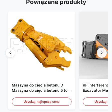
Powiązane produkty
Maszyna do cięcia betonu D
RF Interference
Maszyna do cięcia betonu 5 ton
Excavator Meta
D Szybka reakcja 02A
Hydraulic Scrap
Uzyskaj najlepszą cenę
Uzyskaj na