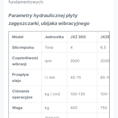
fundamentowych.
Parametry hydraulicznej płyty
zagęszczarki, ubijaka wibracyjnego
Model
Jednostka
JXZ 300
JXZ600
Siła impulsu
Tona
4
6.5
Częstotliwość
rpm
2000
2000
wibracji
Przepływ
l / min
45-75
85-105
oleju
Ciśnienie
kg / cm
2
100-130
100-130
operacyjne
Waga
kg
400
750