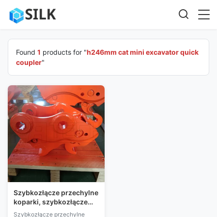
Found
1
products for "
h246mm cat mini excavator quick
coupler
"
Szybkozłącze przechylne
koparki, szybkozłącze
koparki
Szybkozłącze przechylne