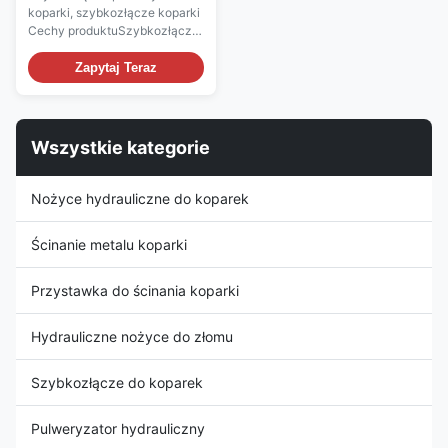
koparki, szybkozłącze koparki
Cechy produktuSzybkozłącze,
szybkozłącze koparki (1)
Zintegrowana konstrukcja
Zapytaj Teraz
mechaniczna ze stali
manganowej o wysokiej
wytrzymałości i konstrukcji jest
trwała i odpowiednia do
Wszystkie kategorie
wymagań montażowych
koparek o różnym tonażu. (2)
Przełączniki ...
Nożyce hydrauliczne do koparek
Ścinanie metalu koparki
Przystawka do ścinania koparki
Hydrauliczne nożyce do złomu
Szybkozłącze do koparek
Pulweryzator hydrauliczny